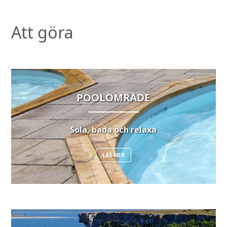
Att göra
POOLOMRÅDE
Sola, bada och relaxa
LÄS MER