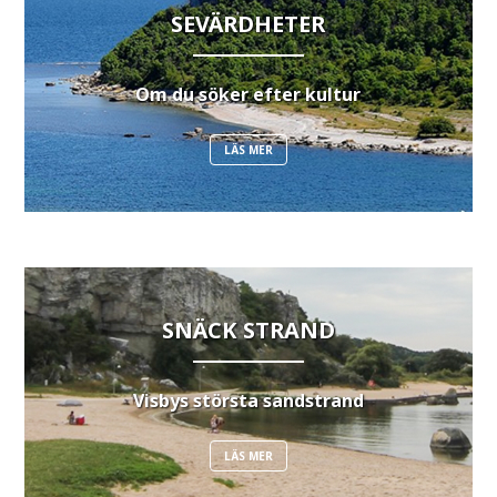
SEVÄRDHETER
Om du söker efter kultur
LÄS MER
SNÄCK STRAND
Visbys största sandstrand
LÄS MER