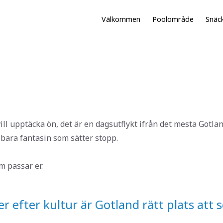
Välkommen
Poolområde
Snäc
l upptäcka ön, det är en dagsutflykt ifrån det mesta Gotlan
 bara fantasin som sätter stopp.
m passar er.
r efter kultur är Gotland rätt plats att 