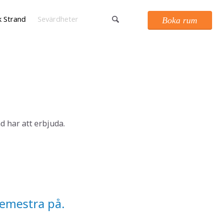
k Strand
Sevärdheter
Boka rum
d har att erbjuda.
semestra på.